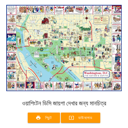
ওয়াশিংটন ডিসি জায়গা দেখার জন্য মানচিত্র
print
system_update_alt
প্রিন্ট
ডাউনলোড