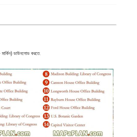
়া - মার্কিন) ডাউনলোড করতে.