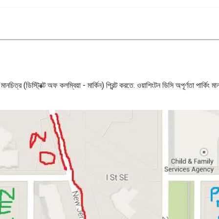
ং মানচিত্র (ডিস্ট্রিক্ট অফ কলম্বিয়া - মার্কিন) প্রিন্ট করতে. ওয়াশিংটন ডিসি অপূর্ণতা পার্কিং